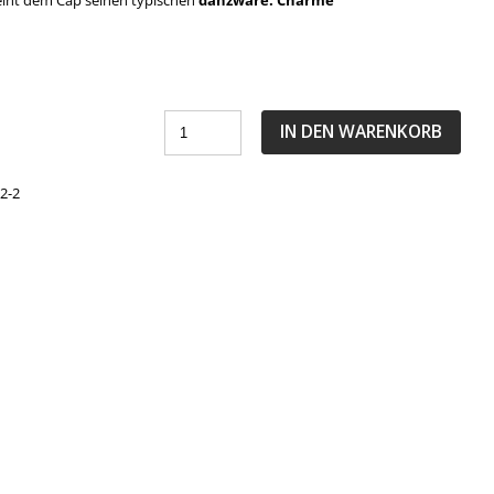
leiht dem Cap seinen typischen
danzware. Charme
IN DEN WARENKORB
2-2