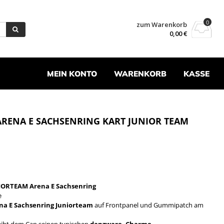
0
zum Warenkorb
0,00
€
MEIN KONTO
WARENKORB
KASSE
ARENA E SACHSENRING KART JUNIOR TEAM
IORTEAM Arena E Sachsenring
e
na E Sachsenring
Juniorteam
auf Frontpanel und Gummipatch am