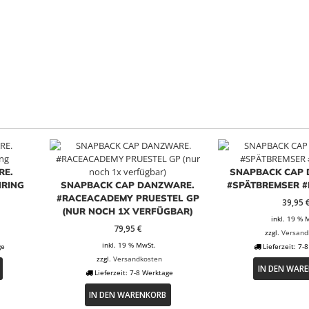
RE.
SNAPBACK CAP 
RING
SNAPBACK CAP DANZWARE.
#SPÄTBREMSER #
#RACEACADEMY PRUESTEL GP
39,95
(NUR NOCH 1X VERFÜGBAR)
inkl. 19 % 
79,95
€
zzgl.
Versand
inkl. 19 % MwSt.
ge
Lieferzeit:
7-8
zzgl.
Versandkosten
IN DEN WAR
Lieferzeit:
7-8 Werktage
IN DEN WARENKORB