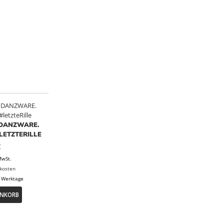
DANZWARE.
LETZTERILLE
€
MwSt.
kosten
 Werktage
ENKORB