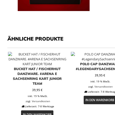
ÄHNLICHE PRODUKTE
POLO CAP DANZWA
BUCKET HAT / FISCHERHUT
#LEGENDARYSACHSEN
DANZWARE. #ARENA E
39,95
€
SACHSENRING KART JUNIOR
inkl. 19 % MwSt.
TEAM
zzgl.
Versandkosten
39,95
€
Lieferzeit:
7-8 Werkta
inkl. 19 % MwSt.
IN DEN WARENKORB
zzgl.
Versandkosten
Lieferzeit:
7-8 Werktage
IN DEN WARENKORB