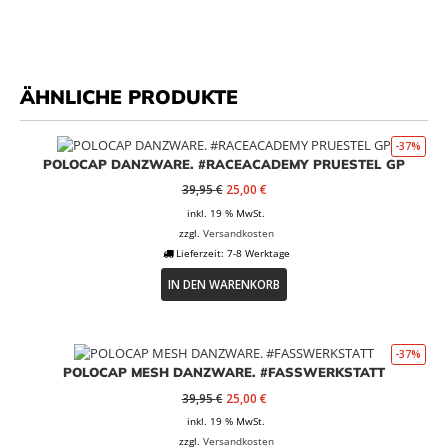
ÄHNLICHE PRODUKTE
-37%
POLOCAP DANZWARE. #RACEACADEMY PRUESTEL GP
Ursprünglicher
Aktueller
39,95
€
25,00
€
Preis
Preis
inkl. 19 % MwSt.
war:
ist:
zzgl.
Versandkosten
39,95 €
25,00 €.
Lieferzeit:
7-8 Werktage
IN DEN WARENKORB
-37%
POLOCAP MESH DANZWARE. #FASSWERKSTATT
Ursprünglicher
Aktueller
39,95
€
25,00
€
Preis
Preis
inkl. 19 % MwSt.
war:
ist:
zzgl.
Versandkosten