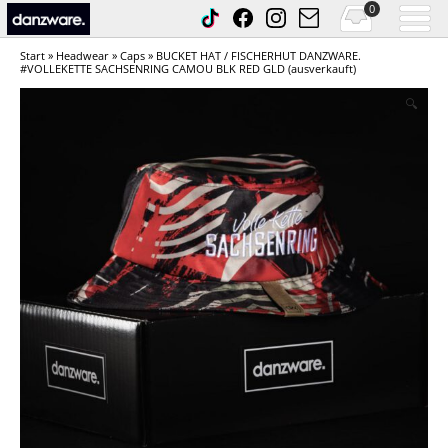
0
Start
»
Headwear
»
Caps
» BUCKET HAT / FISCHERHUT DANZWARE.
#VOLLEKETTE SACHSENRING CAMOU BLK RED GLD (ausverkauft)
🔍