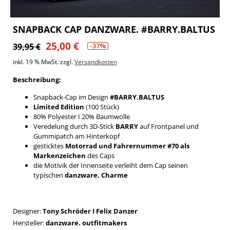
SNAPBACK CAP DANZWARE. #BARRY.BALTUS
25,00
€
Ursprünglicher
Aktueller
39,95
€
-37%
Preis
Preis
inkl. 19 % MwSt.
zzgl.
Versandkosten
war:
ist:
Beschreibung:
39,95 €
25,00 €.
Snapback-Cap im Design
#BARRY.BALTUS
Limited Edition
(100 Stück)
80% Polyester I 20% Baumwolle
Veredelung durch 3D-Stick
BARRY
auf Frontpanel und
Gummipatch am Hinterkopf
gesticktes
Motorrad und Fahrernummer #70 als
Markenzeichen
des Caps
die Motivik der Innenseite verleiht dem Cap seinen
typischen
danzware. Charme
Designer:
Tony Schröder I Felix Danzer
Hersteller:
danzware. outfitmakers