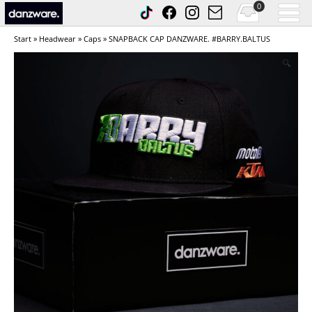
0
Start
»
Headwear
»
Caps
» SNAPBACK CAP DANZWARE. #BARRY.BALTUS
🔍