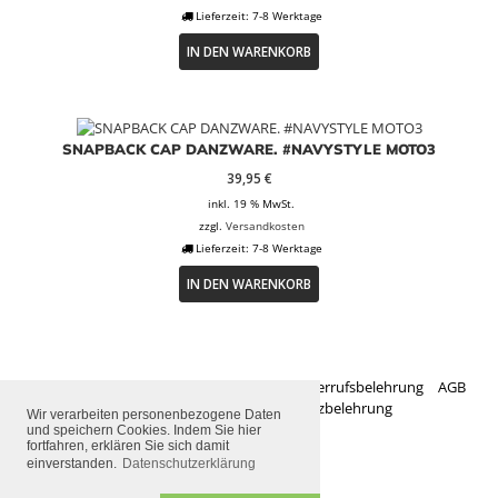
Lieferzeit:
7-8 Werktage
IN DEN WARENKORB
SNAPBACK CAP DANZWARE. #NAVYSTYLE MOTO3
39,95
€
inkl. 19 % MwSt.
zzgl.
Versandkosten
Lieferzeit:
7-8 Werktage
IN DEN WARENKORB
Zahlungsarten
Versandarten
Widerrufsbelehrung
AGB
Impressum
Datenschutzbelehrung
Wir verarbeiten personenbezogene Daten
und speichern Cookies. Indem Sie hier
fortfahren, erklären Sie sich damit
2026 © danzware
einverstanden.
Datenschutzerklärung