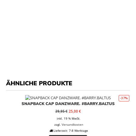
ÄHNLICHE PRODUKTE
-37%
SNAPBACK CAP DANZWARE. #BARRY.BALTUS
Ursprünglicher
Aktueller
39,95
€
25,00
€
Preis
Preis
inkl. 19 % MwSt.
war:
ist:
zzgl.
Versandkosten
39,95 €
25,00 €.
Lieferzeit:
7-8 Werktage