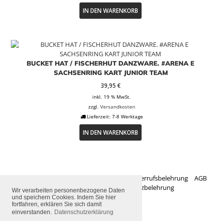
IN DEN WARENKORB
BUCKET HAT / FISCHERHUT DANZWARE. #ARENA E
SACHSENRING KART JUNIOR TEAM
39,95
€
inkl. 19 % MwSt.
zzgl.
Versandkosten
Lieferzeit:
7-8 Werktage
IN DEN WARENKORB
Zahlungsarten
Versandarten
Widerrufsbelehrung
AGB
Impressum
Datenschutzbelehrung
Wir verarbeiten personenbezogene Daten
und speichern Cookies. Indem Sie hier
fortfahren, erklären Sie sich damit
2026 © danzware
einverstanden.
Datenschutzerklärung