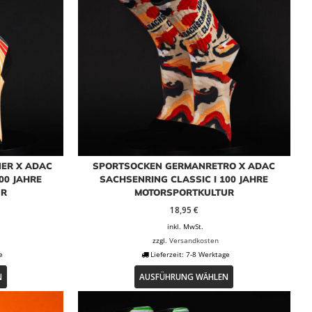
ER X ADAC
SPORTSOCKEN GERMANRETRO X ADAC
00 JAHRE
SACHSENRING CLASSIC I 100 JAHRE
UR
MOTORSPORTKULTUR
18,95
€
inkl. MwSt.
zzgl.
Versandkosten
e
Lieferzeit:
7-8 Werktage
Dieses
Dieses
N
AUSFÜHRUNG WÄHLEN
Produkt
Produkt
weist
weist
mehrere
mehrere