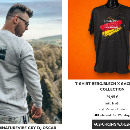
Die
Optionen
können
auf
der
Produktseite
gewählt
werden
T-SHIRT BERG.BLECH X SA
COLLECTION
29,95
€
inkl. MwSt.
zzgl.
Versandkosten
Lieferzeit:
6-8 Werktag
AUSFÜHRUNG WÄHLE
#NATUREVIBE GRY DJ OSCAR