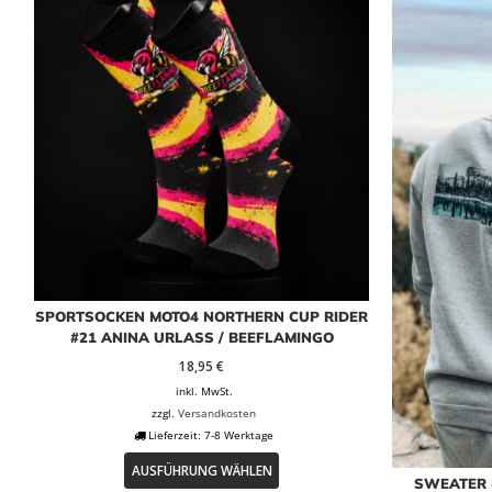
auf.
Die
Optionen
können
auf
der
Produktseite
gewählt
werden
SPORTSOCKEN MOTO4 NORTHERN CUP RIDER
#21 ANINA URLASS / BEEFLAMINGO
18,95
€
inkl. MwSt.
zzgl.
Versandkosten
Lieferzeit:
7-8 Werktage
Dieses
AUSFÜHRUNG WÄHLEN
Produkt
SWEATER 