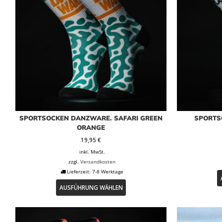
SPORTSOCKEN DANZWARE. SAFARI GREEN
SPORTS
ORANGE
19,95
€
inkl. MwSt.
zzgl.
Versandkosten
Lieferzeit:
7-8 Werktage
Dieses
AUSFÜHRUNG WÄHLEN
Produkt
weist
mehrere
Varianten