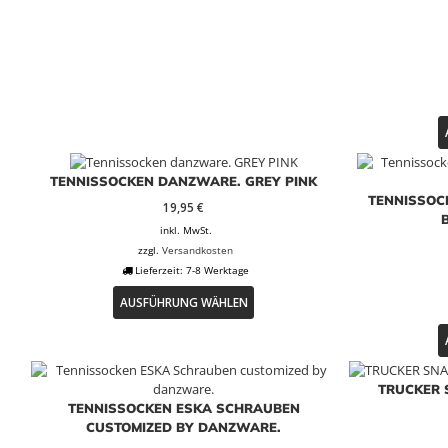
weist
mehrere
Varianten
auf.
Die
Optionen
können
auf
der
Produktseite
TENNISSOCKEN DANZWARE. GREY PINK
gewählt
TENNISSOC
19,95
€
werden
inkl. MwSt.
zzgl.
Versandkosten
Lieferzeit:
7-8 Werktage
Dieses
AUSFÜHRUNG WÄHLEN
Produkt
weist
mehrere
Varianten
auf.
TRUCKER
Die
TENNISSOCKEN ESKA SCHRAUBEN
Optionen
CUSTOMIZED BY DANZWARE.
können