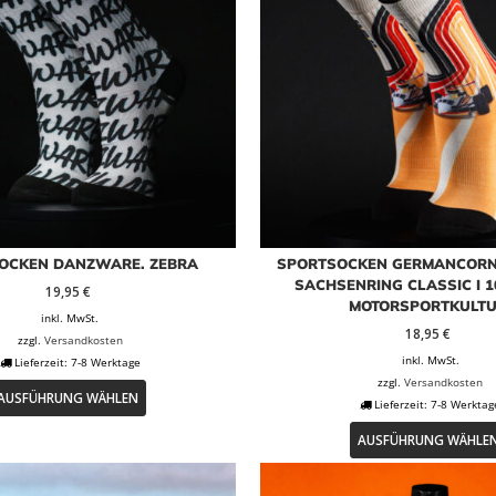
OCKEN DANZWARE. ZEBRA
SPORTSOCKEN GERMANCORN
SACHSENRING CLASSIC I 1
19,95
€
MOTORSPORTKULT
inkl. MwSt.
18,95
€
zzgl.
Versandkosten
inkl. MwSt.
Lieferzeit:
7-8 Werktage
Dieses
zzgl.
Versandkosten
AUSFÜHRUNG WÄHLEN
Produkt
Lieferzeit:
7-8 Werktag
weist
AUSFÜHRUNG WÄHLE
mehrere
Varianten
auf.