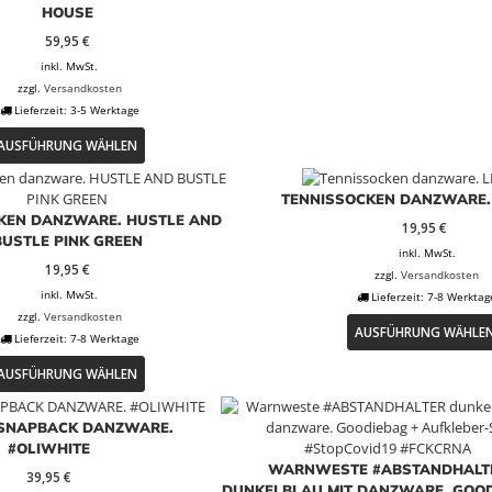
HOUSE
59,95
€
inkl. MwSt.
zzgl.
Versandkosten
Lieferzeit:
3-5 Werktage
Dieses
AUSFÜHRUNG WÄHLEN
Produkt
weist
mehrere
TENNISSOCKEN DANZWARE.
Varianten
KEN DANZWARE. HUSTLE AND
19,95
€
auf.
BUSTLE PINK GREEN
inkl. MwSt.
Die
19,95
€
Optionen
zzgl.
Versandkosten
inkl. MwSt.
können
Lieferzeit:
7-8 Werktag
auf
zzgl.
Versandkosten
AUSFÜHRUNG WÄHLE
der
Lieferzeit:
7-8 Werktage
Dieses
Produktseite
AUSFÜHRUNG WÄHLEN
Produkt
gewählt
weist
werden
mehrere
 SNAPBACK DANZWARE.
Varianten
#OLIWHITE
auf.
WARNWESTE #ABSTANDHALT
39,95
€
Die
DUNKELBLAU MIT DANZWARE. GOOD