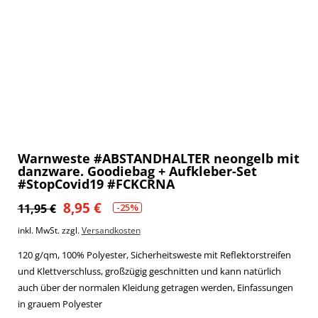
Warnweste #ABSTANDHALTER neongelb mit
danzware. Goodiebag + Aufkleber-Set
#StopCovid19 #FCKCRNA
8,95
€
Ursprünglicher
Aktueller
11,95
€
-25%
Preis
Preis
inkl. MwSt.
zzgl.
Versandkosten
war:
ist:
120 g/qm, 100% Polyester, Sicherheitsweste mit Reflektorstreifen
11,95 €
8,95 €.
und Klettverschluss, großzügig geschnitten und kann natürlich
auch über der normalen Kleidung getragen werden, Einfassungen
in grauem Polyester