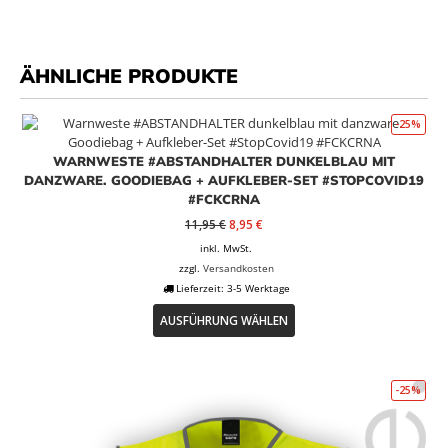
ÄHNLICHE PRODUKTE
-25%
WARNWESTE #ABSTANDHALTER DUNKELBLAU MIT
DANZWARE. GOODIEBAG + AUFKLEBER-SET #STOPCOVID19
#FCKCRNA
Ursprünglicher
Aktueller
11,95
€
8,95
€
Preis
Preis
inkl. MwSt.
war:
ist:
zzgl.
Versandkosten
11,95 €
8,95 €.
Lieferzeit:
3-5 Werktage
Dieses
AUSFÜHRUNG WÄHLEN
Produkt
weist
mehrere
Varianten
-25%
auf.
Die
Optionen