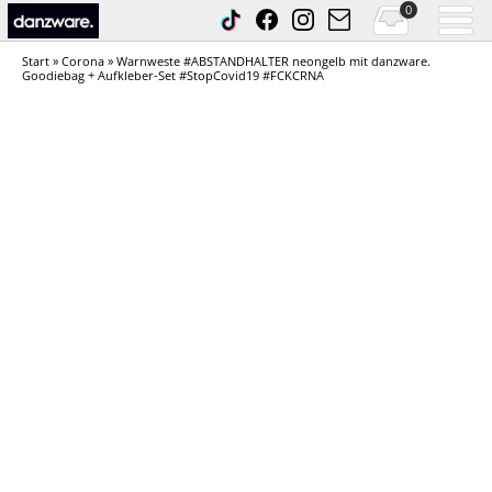
0
Start
»
Corona
» Warnweste #ABSTANDHALTER neongelb mit danzware.
Goodiebag + Aufkleber-Set #StopCovid19 #FCKCRNA