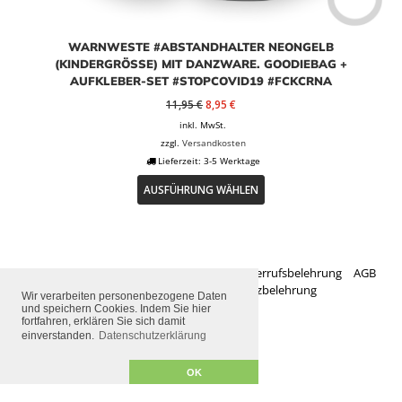
WARNWESTE #ABSTANDHALTER NEONGELB
(KINDERGRÖSSE) MIT DANZWARE. GOODIEBAG + A
UFKLEBER-SET #STOPCOVID19 #FCKCRNA
Ursprünglicher
Aktueller
11,95
€
8,95
€
Preis
Preis
inkl. MwSt.
war:
ist:
zzgl.
Versandkosten
11,95 €
8,95 €.
Lieferzeit:
3-5 Werktage
Dieses
AUSFÜHRUNG WÄHLEN
Produkt
weist
mehrere
Varianten
auf.
Zahlungsarten
Versandarten
Widerrufsbelehrung
AGB
Die
Impressum
Datenschutzbelehrung
Optionen
Wir verarbeiten personenbezogene Daten
und speichern Cookies. Indem Sie hier
können
fortfahren, erklären Sie sich damit
auf
2026 © danzware
einverstanden.
Datenschutzerklärung
der
Produktseite
OK
gewählt
werden