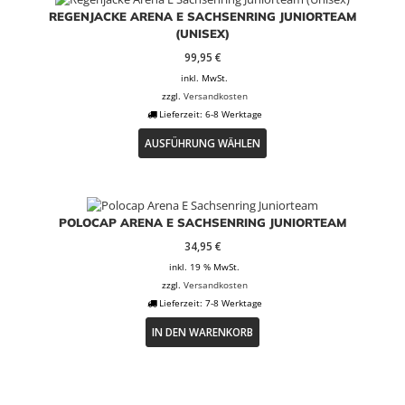
REGENJACKE ARENA E SACHSENRING JUNIORTEAM
(UNISEX)
99,95
€
inkl. MwSt.
zzgl.
Versandkosten
Lieferzeit:
6-8 Werktage
Dieses
AUSFÜHRUNG WÄHLEN
Produkt
weist
mehrere
Varianten
auf.
POLOCAP ARENA E SACHSENRING JUNIORTEAM
Die
34,95
€
Optionen
können
inkl. 19 % MwSt.
auf
zzgl.
Versandkosten
der
Lieferzeit:
7-8 Werktage
Produktseite
IN DEN WARENKORB
gewählt
werden