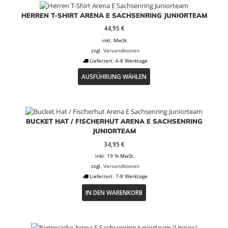
HERREN T-SHIRT ARENA E SACHSENRING JUNIORTEAM
44,95
€
inkl. MwSt.
zzgl.
Versandkosten
Lieferzeit:
6-8 Werktage
Dieses
AUSFÜHRUNG WÄHLEN
Produkt
weist
mehrere
Varianten
auf.
BUCKET HAT / FISCHERHUT ARENA E SACHSENRING
Die
JUNIORTEAM
Optionen
34,95
€
können
auf
inkl. 19 % MwSt.
der
zzgl.
Versandkosten
Produktseite
Lieferzeit:
7-8 Werktage
gewählt
IN DEN WARENKORB
werden